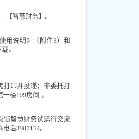
】
-
【智慧财务】。
使用说明》（附件
3
）和
下载。
需打印并投递；非委托打
馆一楼
109
房间
。
反馈智慧财务试运行交流
系电话
3987154
。