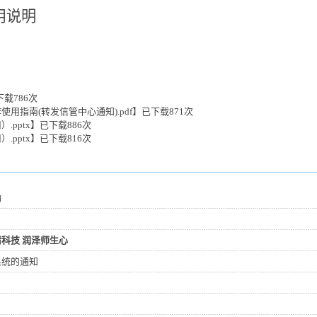
用说明
20
下载
786
次
用指南(转发信管中心通知).pdf
】已下载
871
次
pptx
】已下载
886
次
pptx
】已下载
816
次
动
科技 润泽师生心
系统的通知